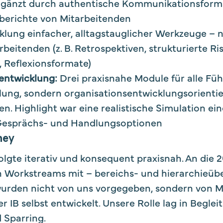
ergänzt durch authentische Kommunikationsforma
berichte von Mitarbeitenden
klung einfacher, alltagstauglicher Werkzeuge – nu
beitenden (z. B. Retrospektiven, strukturierte Ri
 Reflexionsformate)
entwicklung:
Drei praxisnahe Module für alle Füh
lung, sondern organisationsentwicklungsorienti
en. Highlight war eine realistische Simulation ei
Gesprächs- und Handlungsoptionen
ney
lgte iterativ und konsequent praxisnah. An die 20
en Workstreams mit – bereichs- und hierarchieübe
den nicht von uns vorgegeben, sondern von M
 IB selbst entwickelt. Unsere Rolle lag in Beglei
 Sparring.