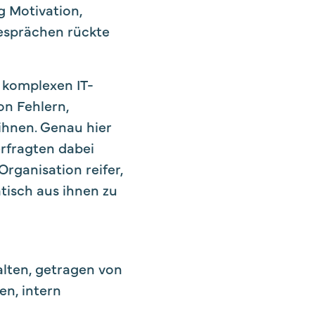
g Motivation,
Gesprächen rückte
m komplexen IT-
on Fehlern,
ihnen. Genau hier
rfragten dabei
rganisation reifer,
tisch aus ihnen zu
alten, getragen von
en, intern