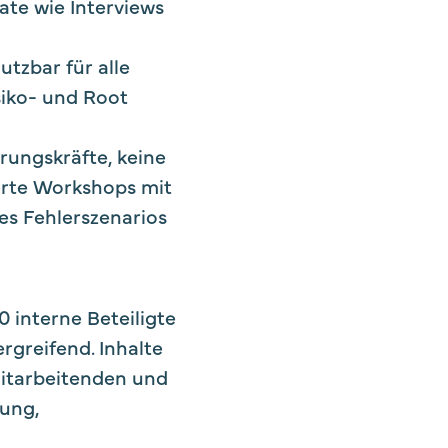
te wie Interviews
tzbar für alle
siko- und Root
rungskräfte, keine
erte Workshops mit
nes Fehlerszenarios
 interne Beteiligte
rgreifend. Inhalte
itarbeitenden und
tung,