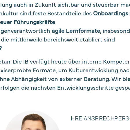
klung auch in Zukunft sichtbar und steuerbar m
nkultur sind feste Bestandteile des
Onboardings
neuer Führungskräfte
igenverantwortlich
agile Lernformate
, insbeson
die mittlerweile bereichsweit etabliert sind
?
getan. Die IB verfügt heute über interne Kompeten
xiserprobte Formate, um Kulturentwicklung nach
hne Abhängigkeit von externer Beratung. Wir bl
erfolgen die nächsten Entwicklungsschritte gesp
IHRE ANSPRECHPERS