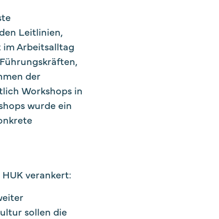
ste
en Leitlinien,
im Arbeitsalltag
 Führungskräften,
ahmen der
tlich Workshops in
shops wurde ein
onkrete
r HUK verankert:
weiter
ultur sollen die