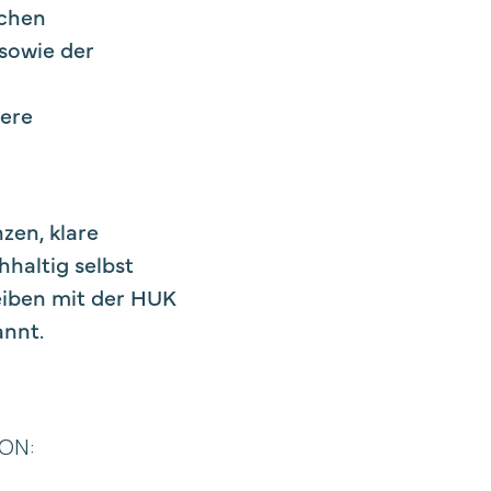
achen
sowie der
dere
zen, klare
haltig selbst
eiben mit der HUK
annt.
ON: