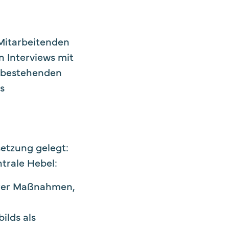
Mitarbeitenden
n Interviews mit
r bestehenden
s
etzung gelegt:
ntrale Hebel:
barer Maßnahmen,
ilds als