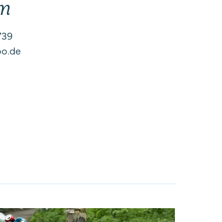
m
739
o.de