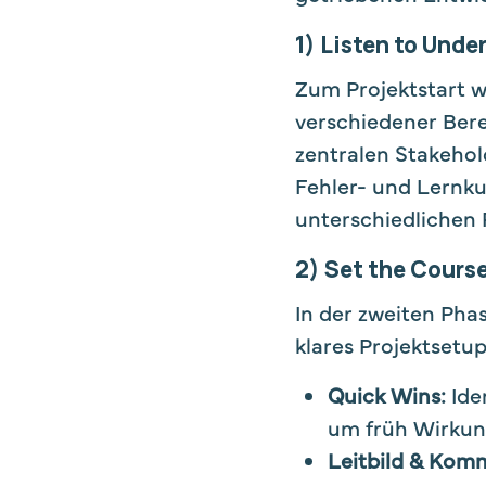
1) Listen to Unde
Zum Projektstart 
verschiedener Bere
zentralen Stakeho
Fehler- und Lernku
unterschiedlichen 
2) Set the Cours
In der zweiten Pha
klares Projektsetup
Quick Wins:
Ide
um früh Wirkun
Leitbild & Kom